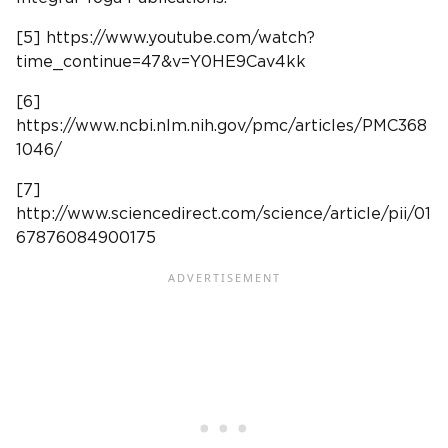
[5] https://www.youtube.com/watch?
time_continue=47&v=Y0HE9Cav4kk
[6]
https://www.ncbi.nlm.nih.gov/pmc/articles/PMC368
1046/
[7]
http://www.sciencedirect.com/science/article/pii/01
67876084900175