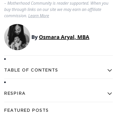
– Motherhood Community is reader supported. When you
buy through links on our site we may earn an affiliate
commission.
Learn More
By
Osmara Aryal, MBA
TABLE OF CONTENTS
RESPIRA
FEATURED POSTS