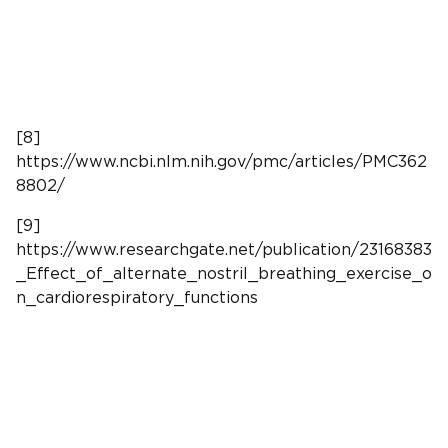
[8]
https://www.ncbi.nlm.nih.gov/pmc/articles/PMC362
8802/
[9]
https://www.researchgate.net/publication/23168383
_Effect_of_alternate_nostril_breathing_exercise_o
n_cardiorespiratory_functions